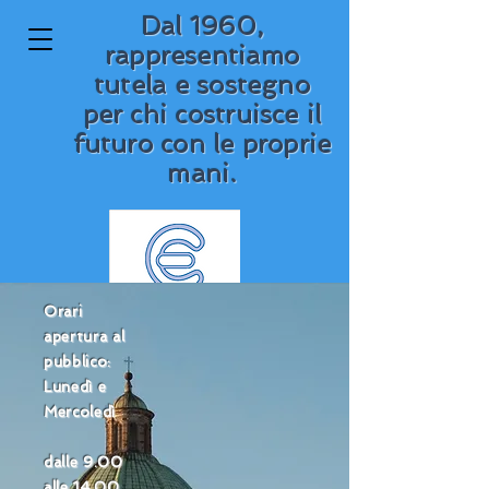
Dal 1960,
rappresentiamo
tutela e sostegno
per chi costruisce il
futuro con le proprie
mani.
Orari
apertura al
Cassa Edile
pubblico:
Lunedì e
della Provincia
Mercoledì
di Ravenna
dalle 9.00
alle 14.00