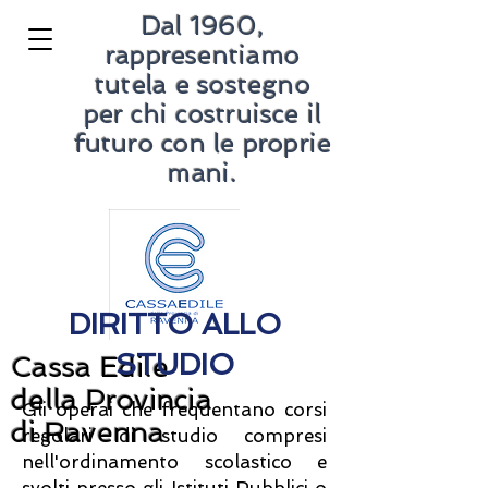
Dal 1960,
rappresentiamo
tutela e sostegno
per chi costruisce il
futuro con le proprie
mani.
DIRITTO ALLO
STUDIO
Cassa Edile
della Provincia
Gli operai che frequentano corsi
di Ravenna
regolari di studio compresi
nell'ordinamento scolastico e