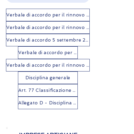
Verbale di accordo per il rinnovo del CCNL artigianato ​del 20 maggio 2025
Verbale di accordo per il rinnovo del CCNL industria e cooperazione del 21 febbraio 2025
Verbale di accordo 5 settembre 2023, in applicazione al Capitolo Commissioni del verbale del 4 maggio 2022
Verbale di accordo per il rinnovo del CCNL artigianato ​del 4 maggio 2022
Verbale di accordo per il rinnovo del CCNL industria e cooperazione del 3 marzo 2022
Disciplina generale
Art. 77 Classificazione dei lavoratori
Allegato D - Disciplina Apprendistato