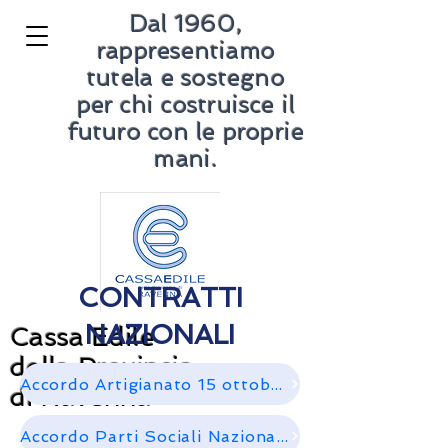
Dal 1960,
rappresentiamo
tutela e sostegno
per chi costruisce il
futuro con le proprie
mani.
CONTRATTI
NAZIONALI
Cassa Edile
della Provincia
Accordo Artigianato 15 ottobre 2025
di Ravenna
Accordo Parti Sociali Nazionali 8 ottobre 2025