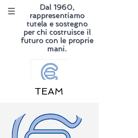
Dal 1960,
rappresentiamo
tutela e sostegno
per chi costruisce il
futuro con le proprie
mani.
TEAM
Cassa Edile
della Provincia
di Ravenna