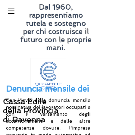
Dal 1960,
rappresentiamo
tutela e sostegno
per chi costruisce il
futuro con le proprie
mani.
Denuncia mensile dei lavoratori 
Cassa Edile
Con l'invio della denuncia mensile
nominativa dei lavoratori occupati e
della Provincia
con il versamento degli
di Ravenna
accantonamenti e delle altre
competenze dovute, l'impresa
provvede in modo automatico ad